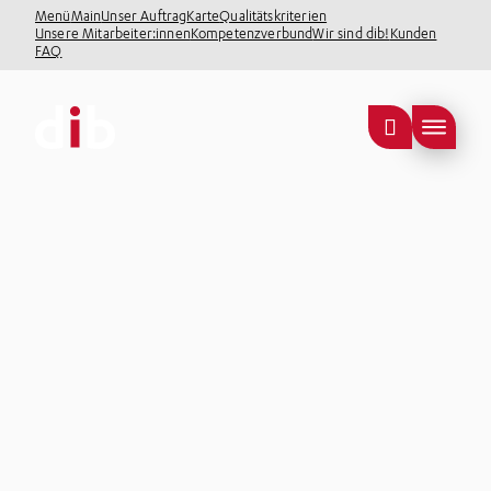
Menü
Main
Unser Auftrag
Karte
Qualitätskriterien
Vorlesen
Unsere Mitarbeiter:innen
Kompetenzverbund
Wir sind dib!
Kunden
FAQ
Vorlesen