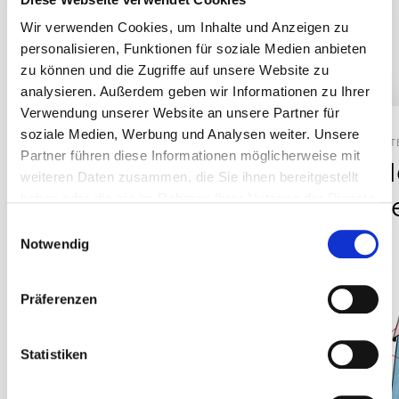
Anforderungen unserer Kund:innen. Wir begeistern durch
Wir verwenden Cookies, um Inhalte und Anzeigen zu
unser großes Know-How und unsere hohe Verlässlichkeit.
personalisieren, Funktionen für soziale Medien anbieten
zu können und die Zugriffe auf unsere Website zu
analysieren. Außerdem geben wir Informationen zu Ihrer
Verwendung unserer Website an unsere Partner für
soziale Medien, Werbung und Analysen weiter. Unsere
KATEGORIE
KAT
Partner führen diese Informationen möglicherweise mit
E-Technik &
H
weiteren Daten zusammen, die Sie ihnen bereitgestellt
haben oder die sie im Rahmen Ihrer Nutzung der Dienste
Montagen
b
gesammelt haben.
Einwilligungsauswahl
Notwendig
Präferenzen
Statistiken