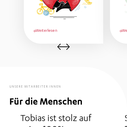
Weiterlesen
Zurück
We
UNSERE MITARBEITER:INNEN
Für die Menschen
Tobias ist stolz auf