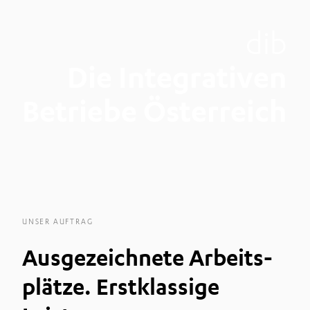
dib
Die Integrativen
Betriebe Österreich
UNSER AUFTRAG
Ausgezeich­nete Arbeits­
plätze. Erstkla
ssige