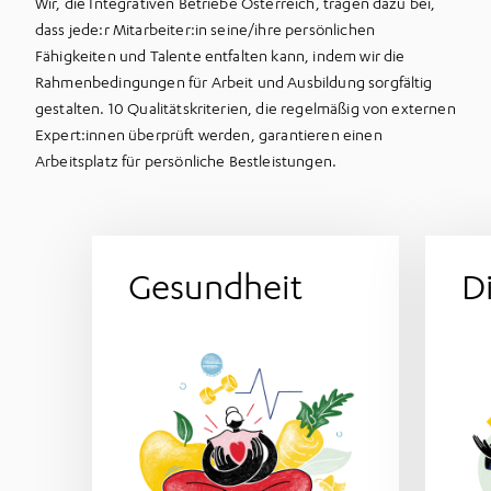
Wir, die Integrativen Betriebe Österreich, tragen dazu bei,
dass jede:r Mitarbeiter:in seine/ihre persönlichen
Fähigkeiten und Talente entfalten kann, indem wir die
Rahmenbedingungen für Arbeit und Ausbildung sorgfältig
gestalten. 10 Qualitätskriterien, die regelmäßig von externen
Expert:innen überprüft werden, garantieren einen
Arbeitsplatz für persönliche Bestleistungen.
Gesundheit
Gesundheit
Di
Die körperliche und geistige
Gesundheit unserer
Des
Mitarbeiter:innen steht bei uns an
oberster Stelle. In allen
Lebensphasen vom
Berufseinstieg bis zur Pension.