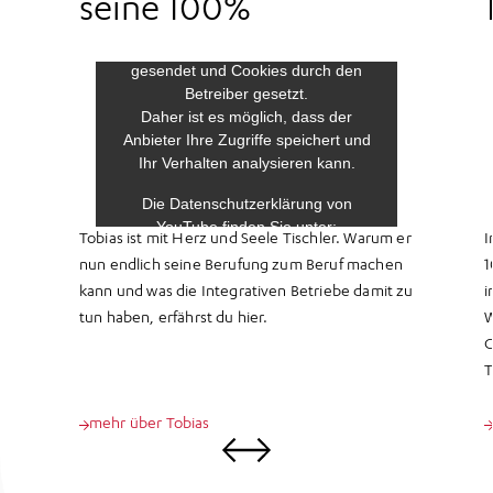
seine 100%
Tobias ist mit Herz und Seele Tischler. Warum er
I
nun endlich seine Berufung zum Beruf machen
1
kann und was die Integrativen Betriebe damit zu
i
tun haben, erfährst du hier.
W
G
T
mehr über Tobias